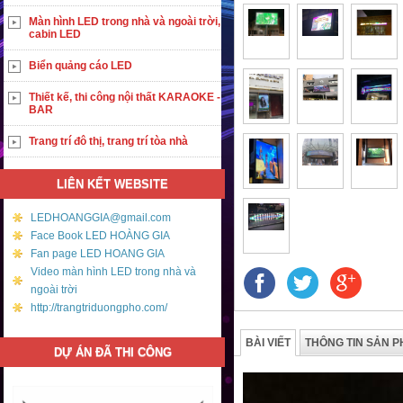
Màn hình LED trong nhà và ngoài trời,
cabin LED
Biển quảng cáo LED
Thiết kế, thi công nội thất KARAOKE -
BAR
Trang trí đô thị, trang trí tòa nhà
LIÊN KẾT WEBSITE
LEDHOANGGIA@gmail.com
Face Book LED HOÀNG GIA
Fan page LED HOANG GIA
Video màn hình LED trong nhà và
ngoài trời
http://trangtriduongpho.com/
BÀI VIẾT
THÔNG TIN SẢN 
DỰ ÁN ĐÃ THI CÔNG